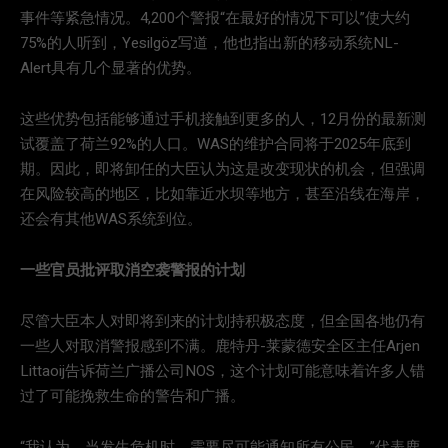
事件等紧急情况。4,200个警报“在最好的情况下可以”使大约
75%的人听到，Yesilgöz写道，他也指出新的移动系统NL-
Alert具有几个显著的优势。
这些优势包括能够通过手机接触到更多的人，12月份的最新测
试覆盖了荷兰92%的人口。WAS的维护合同将于2025年底到
期。因此，即将卸任的大臣认为这是改变现状的机会，但强调
在风险较高的地区，比如靠近水坝等地方，甚至沿线在海岸，
还会有其他WAS系统到位。
一些官员批评取消空袭警报的计划
尽管大臣本人对即将到来的计划持积极态度，但全国各地仍有
一些人对取消警报感到不满。鹿特丹-莱蒙德安全区主任Arjen
Littaoij告诉荷兰广播公司NOS，这个计划可能意味着许多人错
过了可能挽救生命的警告和广播。
“我认为，当发生危机时，需要尽可能通知所有公民，”代表鹿