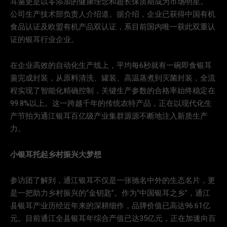
耳羹更是以零添加的健康理念和超长保质期成为市场明星。”
公司生产技术部负责人介绍道。据介绍，企业已获得中国有机
食品认证及欧盟有机产品双认证，系目前国内唯一获此双重认
证的银耳行业企业。
在企业高效的自动化生产线上，平均每6秒就有一碗即食银耳
羹完成封装，从原料清洗、罐装、高温蒸煮到灭菌封装，全流
程实现了智能化精确控制，关键生产参数的合格率始终稳定在
99.8%以上。这一跨越千年的传统农特产品，正在以现代化生
产节拍为通江银耳百亿级产业集群源源不断地注入新质生产
力。
小银耳托起乡村振兴大梦想
参访团了解到，通江银耳不仅是一张驰名中外的生态名片，更
是一把助力乡村振兴的“金钥匙”。作为“中国银耳之乡”，通江
县银耳产业历经近年来的深耕细作，品牌价值已高达96.61亿
元。目前通江全县银耳年综合产值已达35亿元，正在加速向百