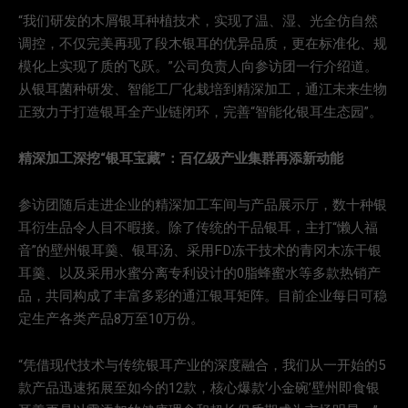
“我们研发的木屑银耳种植技术，实现了温、湿、光全仿自然
调控，不仅完美再现了段木银耳的优异品质，更在标准化、规
模化上实现了质的飞跃。”公司负责人向参访团一行介绍道。
从银耳菌种研发、智能工厂化栽培到精深加工，通江未来生物
正致力于打造银耳全产业链闭环，完善“智能化银耳生态园”。
精深加工深挖“银耳宝藏”：百亿级产业集群再添新动能
参访团随后走进企业的精深加工车间与产品展示厅，数十种银
耳衍生品令人目不暇接。除了传统的干品银耳，主打“懒人福
音”的壁州银耳羹、银耳汤、采用FD冻干技术的青冈木冻干银
耳羹、以及采用水蜜分离专利设计的0脂蜂蜜水等多款热销产
品，共同构成了丰富多彩的通江银耳矩阵。目前企业每日可稳
定生产各类产品8万至10万份。
“凭借现代技术与传统银耳产业的深度融合，我们从一开始的5
款产品迅速拓展至如今的12款，核心爆款‘小金碗’壁州即食银