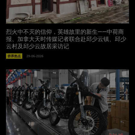
烈火中不灭的信仰，英雄故里的新生——中荷商
报、加拿大天时传媒记者联合赴邱少云镇、邱少
云村及邱少云故居采访记
侨界热点
29-06-2026