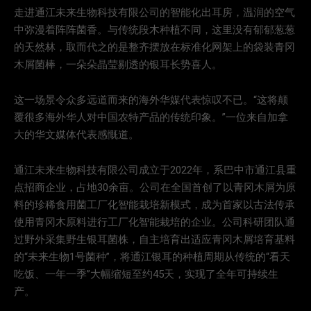
走进通江未来生物科技有限公司的智能化出耳房，温润的空气
中弥漫着阵阵菌香。与传统段木种植不同，这里没有郁郁葱葱
的天然林，取而代之的是整齐摆放在标准化网架上的袋装青冈
木屑菌棒，一朵朵晶莹剔透的银耳长势喜人。
这一场景令众多远道而来的海外华媒代表惊叹不已。“这将颠
覆很多海外华人对中国农特产品的传统印象。”一位来自加拿
大的华文媒体代表感慨道。
通江未来生物科技有限公司成立于2022年，系巴中市通江县重
点招商企业，占地30余亩。公司在全国首创了以青冈木屑为原
料的珍稀食用菌工厂化智能栽培新模式，成为首家以古法传承
使用青冈木原料进行工厂化智能栽培的企业。公司科研团队通
过野外采集野生银耳菌株，自主培育出适应青冈木屑培育基料
的“未来生物1号菌种”，将通江银耳的种植周期从传统的“看天
吃饭、一年一季”大幅缩短至约45天，实现了全年可持续生
产。