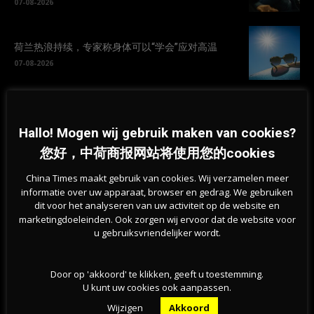
07-08-2026
荷兰热浪持续，专家称身体可以“学会”应对高温
07-08-2026
挺过战争？能源危机未撼动荷兰经济，第二季度实
现稳步增长
Hallo! Mogen wij gebruik maken van cookies?
07-08-2026
您好，中荷商报网站将使用您的cookies
旱情持续加剧，莱茵河洛比特水位创新低，荷兰拒
China Times maakt gebruik van cookies. Wij verzamelen meer
绝全国统一行动
informatie over uw apparaat, browser en gedrag. We gebruiken
dit voor het analyseren van uw activiteit op de website en
07-08-2026
marketingdoeleinden. Ook zorgen wij ervoor dat de website voor
u gebruiksvriendelijker wordt.
Door op 'akkoord' te klikken, geeft u toestemming.
U kunt uw cookies ook aanpassen.
Wijzigen
Akkoord