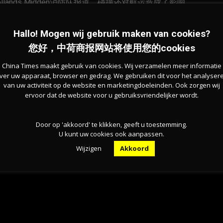
llands Midden消防队报道，碰撞还对航运造成了影响。
Hallo! Mogen wij gebruik maken van cookies?
码头Alpherium出发。运输位于Zoeterwoude的
您好，中荷商报网站将使用您的cookies
。该船现已离开豪达，正在前往莫尔代克卸货。
China Times maakt gebruik van cookies. Wij verzamelen meer informatie
ver uw apparaat, browser en gedrag. We gebruiken dit voor het analyser
这艘船。他不知道事故是如何发生的，并称这是一个“非常奇怪
van uw activiteit op de website en marketingdoeleinden. Ook zorgen wij
ervoor dat de website voor u gebruiksvriendelijker wordt.
Smits的说法，船长经验丰富，熟悉该地区。
Door op 'akkoord' te klikken, geeft u toestemming.
U kunt uw cookies ook aanpassen.
Wijzigen
Akkoord