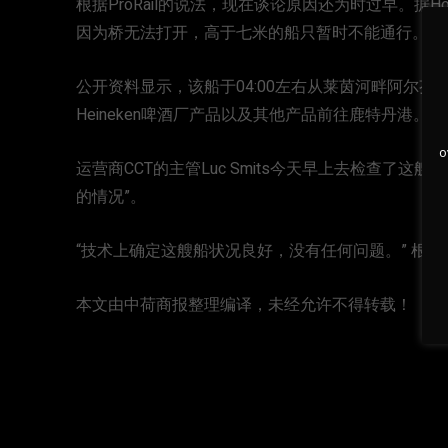
根据ProRail的说法，现在谈论原因还为时过早。据Ho
因为桥无法打开，高于七米的船只暂时不能通行。
公开资料显示，该船于04:00左右从莱茵河畔阿尔芬的集装箱
Heineken啤酒厂产品以及其他产品前往鹿特丹港
o
运营商CCT的主管Luc Smits今天早上去检查了
的情况”。
“技术上确定这艘船状况良好，没有任何问题。” 根据
本文由中荷商报整理编译，未经允许不得转载！