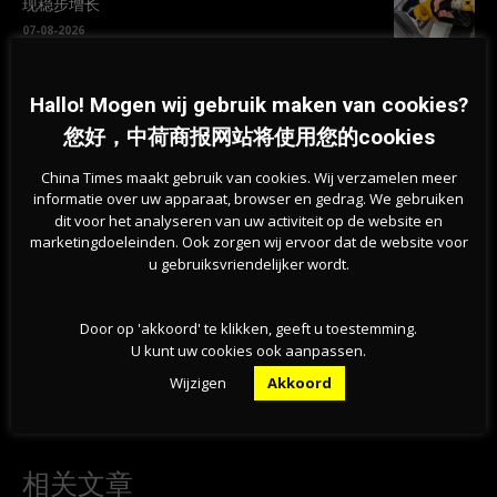
现稳步增长
07-08-2026
旱情持续加剧，莱茵河洛比特水位创新低，荷兰拒
Hallo! Mogen wij gebruik maken van cookies?
绝全国统一行动
您好，中荷商报网站将使用您的cookies
07-08-2026
China Times maakt gebruik van cookies. Wij verzamelen meer
informatie over uw apparaat, browser en gedrag. We gebruiken
dit voor het analyseren van uw activiteit op de website en
marketingdoeleinden. Ook zorgen wij ervoor dat de website voor
u gebruiksvriendelijker wordt.
Door op 'akkoord' te klikken, geeft u toestemming.
U kunt uw cookies ook aanpassen.
Previous article
Next article
Wijzigen
Akkoord
荷兰汽车保险费最高与最低城市揭
荷兰夫妻双双兼职成新潮流！工资
晓，鹿特丹最贵，格罗宁根最便宜
涨了，税高了，全职不香了？
相关文章