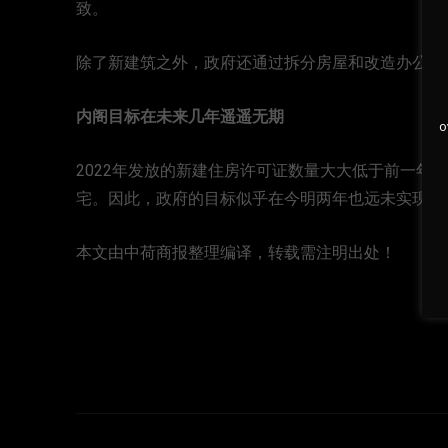
致。
除了新建筑之外，政府还通过拆分房屋和改造办公室
内阁目标在未来几年遥遥无期
o
2022年发放的新建住房许可证数量大大低于前一年。建筑
宅。因此，政府的目标似乎在今明两年也远未实现。
本文由中荷商报整理编译，转载需注明出处！