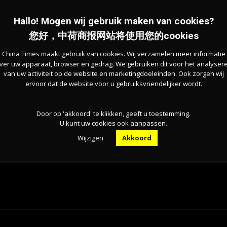
Hallo! Mogen wij gebruik maken van cookies?
来创建新房屋。去年总的住房存量增加到810万套。
您好，中荷商报网站将使用您的cookies
China Times maakt gebruik van cookies. Wij verzamelen meer informatie
ver uw apparaat, browser en gedrag. We gebruiken dit voor het analyser
van uw activiteit op de website en marketingdoeleinden. Ook zorgen wij
ervoor dat de website voor u gebruiksvriendelijker wordt.
经济研究所预计2023年和2024年将新建70,000套住
Door op 'akkoord' te klikken, geeft u toestemming.
U kunt uw cookies ook aanpassen.
Wijzigen
Akkoord