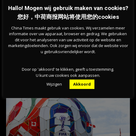
Hallo! Mogen wij gebruik maken van cookies?
您好，中荷商报网站将使用您的cookies
China Times maakt gebruik van cookies. Wij verzamelen meer
informatie over uw apparaat, browser en gedrag. We gebruiken
dit voor het analyseren van uw activiteit op de website en
marketingdoeleinden. Ook zorgen wij ervoor dat de website voor
u gebruiksvriendelijker wordt.
Previous article
Next article
安全性不足？荷兰安全机构对鹿特
租客的好消息！2027年之前荷兰
丹主要水道表示担忧
私营部门的租金上涨受到限制
Door op 'akkoord' te klikken, geeft u toestemming.
U kunt uw cookies ook aanpassen.
相关文章
Wijzigen
Akkoord