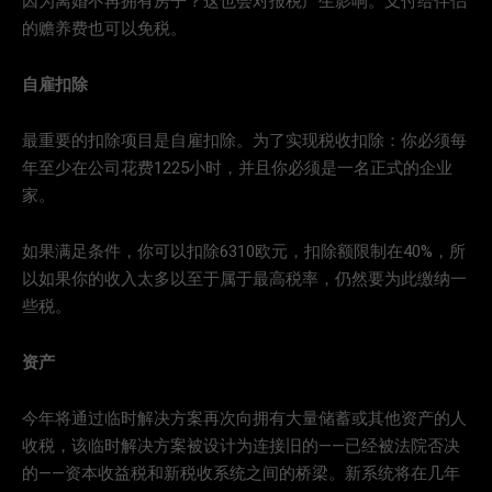
因为离婚不再拥有房子？这也会对报税产生影响。支付给伴侣
的赡养费也可以免税。
自雇扣除
最重要的扣除项目是自雇扣除。为了实现税收扣除：你必须每
年至少在公司花费1225小时，并且你必须是一名正式的企业
家。
如果满足条件，你可以扣除6310欧元，扣除额限制在40%，所
以如果你的收入太多以至于属于最高税率，仍然要为此缴纳一
些税。
资产
今年将通过临时解决方案再次向拥有大量储蓄或其他资产的人
收税，该临时解决方案被设计为连接旧的——已经被法院否决
的——资本收益税和新税收系统之间的桥梁。新系统将在几年