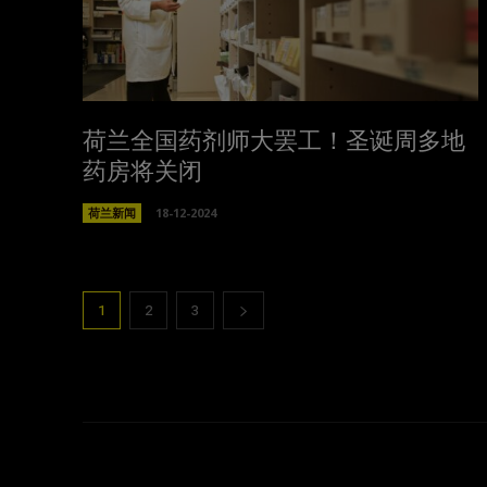
荷兰全国药剂师大罢工！圣诞周多地
药房将关闭
荷兰新闻
18-12-2024
1
2
3