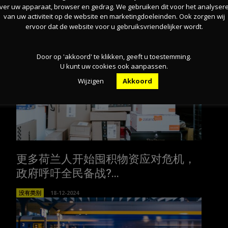
ver uw apparaat, browser en gedrag. We gebruiken dit voor het analyser
van uw activiteit op de website en marketingdoeleinden. Ook zorgen wij
荷兰超40%员工未用完年假！是什么
ervoor dat de website voor u gebruiksvriendelijker wordt.
让假期被浪费？
Door op 'akkoord' te klikken, geeft u toestemming.
没有类别
19-12-2024
U kunt uw cookies ook aanpassen.
Wijzigen
Akkoord
更多荷兰人开始囤积物资应对危机，
政府呼吁全民备战?...
没有类别
18-12-2024