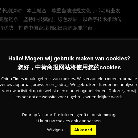
坚持长期深耕、本土融合，尊重当地法规文化，带动就业发
完整链条；坚持科技赋能、绿色发展，以数字技术推动传
特优势，打造中国企业抱团出海的赋能平台。
出“文化搭台、经贸唱戏”的创新模式，连续多年在北京、
，实现文化交流与产业对接双向赋能。
Hallo! Mogen wij gebruik maken van cookies?
您好，中荷商报网站将使用您的cookies
扎实，是承接中国产业、联通海外资源的黄金节点，与泰
为当地首家外商投资企业，如今在川已拥有20余家子公
China Times maakt gebruik van cookies. Wij verzamelen meer informatie
ver uw apparaat, browser en gedrag. We gebruiken dit voor het analyser
00亿元人民币。
van uw activiteit op de website en marketingdoeleinden. Ook zorgen wij
ervoor dat de website voor u gebruiksvriendelijker wordt.
猛、前景广阔。”谢毅透露，正大集团未来将继续推动猪、
的“四川样板”；同时依托东盟市场网络，搭建双向贸易平
Door op 'akkoord' te klikken, geeft u toestemming.
U kunt uw cookies ook aanpassen.
Wijzigen
Akkoord
合作的核心平台。它汇聚全球侨商侨智，打通政策、市