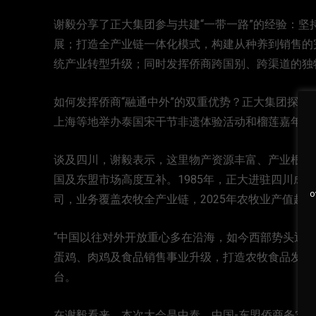
谢毅分享了正大集团参与共建“一带一路”的经验：
展；打造全产业链一体化模式，构建从种养到销售的
统产业转型升级；同时发挥侨商跨国别、跨渠道的独
如何发挥侨商“融通中外”的双重优势？正大集团探索
上海等地举办泰国宋干节非遗体验活动和榴莲嘉年华
谈及四川，谢毅表示，这里物产资源丰富、产业根基
国及东盟市场高度互补。1985年，正大进驻四川成
o
司，业务覆盖农牧全产业链，2025年农牧业产值超1
“中国以往对外开放重心多在沿海，如今西部势头迅
蛋鸡、肉鸡及食品销售事业升级，打造农牧食品发展
台。
在谢毅看来，本次大会是中泰、中国-东盟侨商务实