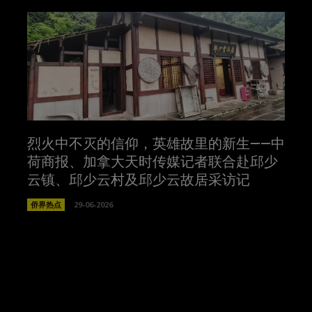
烈火中不灭的信仰，英雄故里的新生——中
荷商报、加拿大天时传媒记者联合赴邱少
云镇、邱少云村及邱少云故居采访记
侨界热点
29-06-2026