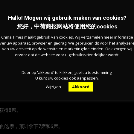
Hallo! Mogen wij gebruik maken van cookies?
东北弗里斯兰）
您好，中荷商报网站将使用您的cookies
China Times maakt gebruik van cookies. Wij verzamelen meer informatie
大党，得票率为17.9%，预计获得6席。
ver uw apparaat, browser en gedrag. We gebruiken dit voor het analyser
van uw activiteit op de website en marketingdoeleinden. Ook zorgen wij
ervoor dat de website voor u gebruiksvriendelijker wordt.
Door op 'akkoord' te klikken, geeft u toestemming.
.4%的得票率位列第三，同样获得5席。
U kunt uw cookies ook aanpassen.
Wijzigen
Akkoord
计获得8席。
和15.1%的选票，预计拿下7席和6席。