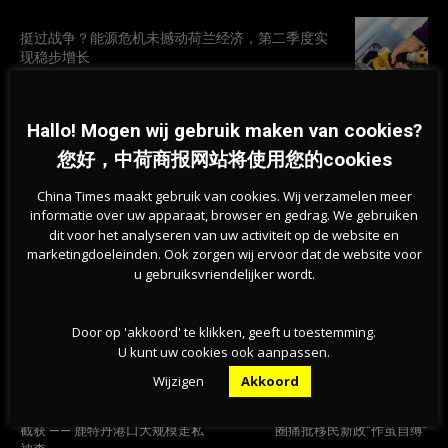
挺过战争？能源危机未撼动荷兰经济，第二季度实
现稳步增长
07-08-2026
Hallo! Mogen wij gebruik maken van cookies?
旱情持续加剧，莱茵河洛比特水位创新低，荷兰拒
绝全国统一行动
您好，中荷商报网站将使用您的cookies
07-08-2026
China Times maakt gebruik van cookies. Wij verzamelen meer
informatie over uw apparaat, browser en gedrag. We gebruiken
dit voor het analyseren van uw activiteit op de website en
marketingdoeleinden. Ook zorgen wij ervoor dat de website voor
u gebruiksvriendelijker wordt.
Door op 'akkoord' te klikken, geeft u toestemming.
U kunt uw cookies ook aanpassen.
Wijzigen
Akkoord
Previous article
Next article
近 500 公斤可卡因夹在芒果中被
“全球抢人，你却关门？”荷兰科技
截获 —— 鹿特丹港口大规模走私
圈痛批移民新政“作茧自缚”