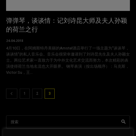
弹弹琴，谈谈情：记刘诗昆大师及夫人孙颖
的荷兰之行
24-04-2018
4月10日，在阿姆斯特丹美丽的Amstel酒店举行了一场主题为“谈谈琴，
谈谈情”的私人音乐会。音乐会很荣幸邀请到了刘诗昆先生及夫人孙颖女
士。两位艺术家一直致力于为中外文化艺术交流而努力，本次精彩的表
演使得荷兰当地名流也大开眼界。 钢琴表演（按出场顺序）：马克斯，
Victor Su，王...
1
2
3
搜索