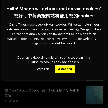
最新的文章
Hallo! Mogen wij gebruik maken van cookies?
您好，中荷商报网站将使用您的cookies
“一条永远不该被跨越的红线”——荷兰足协宣布支持
China Times maakt gebruik van cookies. Wij verzamelen meer
抵制FIFA赛事
informatie over uw apparaat, browser en gedrag. We gebruiken
06-08-2026
dit voor het analyseren van uw activiteit op de website en
marketingdoeleinden. Ook zorgen wij ervoor dat de website voor
u gebruiksvriendelijker wordt.
叙利亚难民减半、劳工移民减少，荷兰人口增长降
至2020年以来最低
06-08-2026
Door op 'akkoord' te klikken, geeft u toestemming.
U kunt uw cookies ook aanpassen.
荷兰林堡森林火灾扩大至百公顷，250名消防员连夜
Wijzigen
Akkoord
扑救
06-08-2026
荷兰天然泳区水质恶化，超百处游泳地点发布健康
警告
05-08-2026