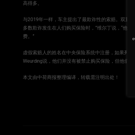
高得多。
与2019年一样，车主提出了最欺诈性的索赔。双重
多数欺诈发生在人们购买保险时，”维尔丁说，“他
费。”
o
虚假索赔人的姓名在中央保险系统中注册，如果列出
Weurding说，他们并没有被禁止购买保险，但他
本文由中荷商报整理编译，转载需注明出处！