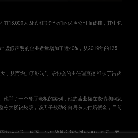
表示，去年约有13,000人因试图欺诈他们的保险公司而被捕，其中包
虚假声明的企业数量增加了近40%，从2019年的125
大，从而增加了影响”。该协会的主任理查德·维尔丁告诉
。他举了一个餐厅老板的案例，他的营业额在疫情期间急
整栋大楼被烧毁，该男子被勒令向房东支付赔偿金，目前
人试图欺骗保险。然而，当年的总金额超过9600万欧元，要