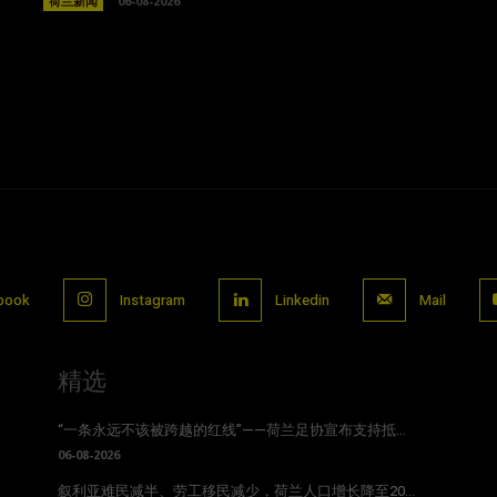
荷兰新闻
06-08-2026
book
Instagram
Linkedin
Mail
精选
“一条永远不该被跨越的红线”——荷兰足协宣布支持抵...
06-08-2026
叙利亚难民减半、劳工移民减少，荷兰人口增长降至20...