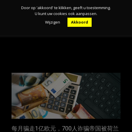
Door op 'akkoord' te klikken, geeft u toestemming.
U kunt uw cookies ook aanpassen.
Wijzigen
Akkoord
每月骗走1亿欧元，700人诈骗帝国被荷兰