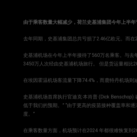
由于乘客数量大幅减少，荷兰史基浦集团今年上半年亏
去年同期，史基浦集团总共亏损了2.46亿欧元。而在2
史基浦机场在今年上半年接待了560万名乘客。与去年同
3450万人次经由史基浦机场旅行。 但是货运量相比20
在埃因霍温机场客流量下降74.4%，而鹿特丹机场则
史基浦机场首席执行官迪克·本肖普 (Dick Bensc
低于我们的预期。” “由于更高的疫苗接种覆盖率和
度。”
在乘客数量方面，机场预计在2024 年都很难恢复到2