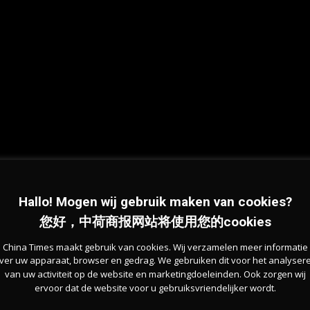
Hallo! Mogen wij gebruik maken van cookies?
您好，中荷商报网站将使用您的cookies
China Times maakt gebruik van cookies. Wij verzamelen meer informatie
ver uw apparaat, browser en gedrag. We gebruiken dit voor het analyser
van uw activiteit op de website en marketingdoeleinden. Ook zorgen wij
ervoor dat de website voor u gebruiksvriendelijker wordt.