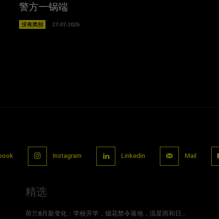
警方一锅端
没有类别
27-07-2026
book
Instagram
Linkedin
Mail
精选
荷兰8月新变化：学校开学，烟花禁令落地，流星雨和日...