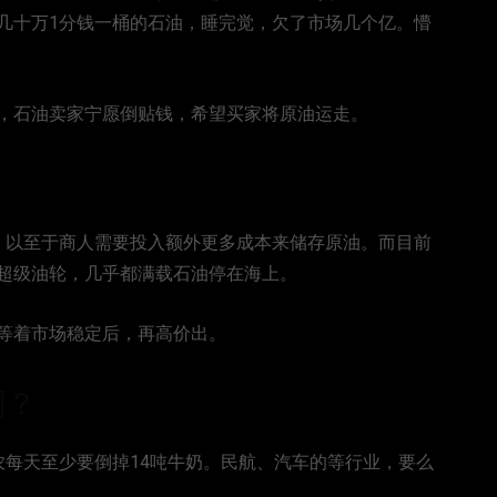
几十万1分钱一桶的石油，睡完觉，欠了市场几个亿。懵
，石油卖家宁愿倒贴钱，希望买家将原油运走。
，以至于商人需要投入额外更多成本来储存原油。而目前
超级油轮，几乎都满载石油停在海上。
等着市场稳定后，再高价出。
啊？
农每天至少要倒掉14吨牛奶。民航、汽车的等行业，要么