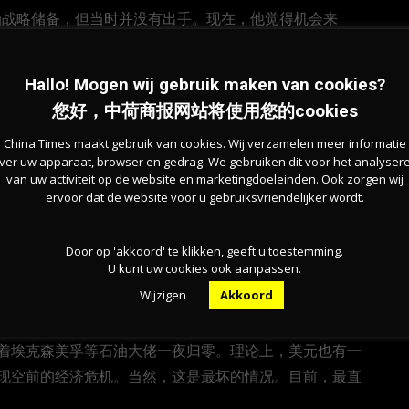
石油战略储备，但当时并没有出手。现在，他觉得机会来
目前疫情最严重的国家，近80万人感染。研究人士分
都控制不住的！
Hallo! Mogen wij gebruik maken van cookies?
您好，中荷商报网站将使用您的cookies
国专家预计，病毒在美国的肆虐，至少到2022年才能
China Times maakt gebruik van cookies. Wij verzamelen meer informatie
ver uw apparaat, browser en gedrag. We gebruiken dit voor het analyser
van uw activiteit op de website en marketingdoeleinden. Ook zorgen wij
。再说，今天是-37，明天可能是-73呢? 哎，特朗普
ervoor dat de website voor u gebruiksvriendelijker wordt.
Door op 'akkoord' te klikken, geeft u toestemming.
U kunt uw cookies ook aanpassen.
Wijzigen
Akkoord
挂钩。美元是自二战来，一直跟原油捆绑的货币品种。如
着埃克森美孚等石油大佬一夜归零。理论上，美元也有一
现空前的经济危机。当然，这是最坏的情况。目前，最直