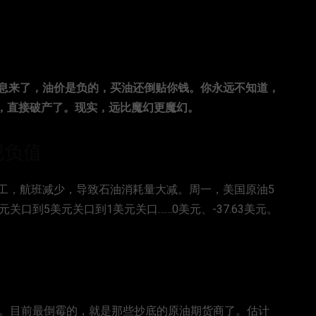
息来了，油价是负的，买油还倒贴你钱。你永远不知道，
人，直接破产了。现实，远比魔幻更魔幻。
现负值
工，航班减少，导致石油消耗量大减。周一，美国原油5
口到5美元关口到1美元关口……0美元、-37.63美元。
过。目前最倒霉的，就是那些抄底的原油期货商了。估计