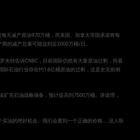
每天减产原油970万桶，而美国、加拿大等国承诺将每
商的减产总量可能达到近2000万桶/日。
玛·克罗夫特告诉CNBC，目前国际仍然有大量原油过剩，尚看
际石油行业存在约1.6亿桶原油的过剩，这是史无前例
扩充石油战略储备，预计提高到7500万桶。讲道理，
是一个买油的绝好机会。我们会要到一个正确的价格……没人听