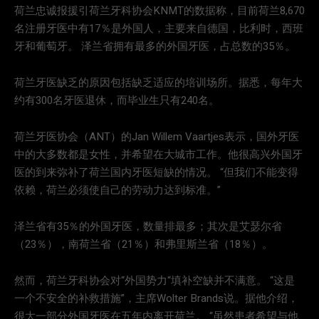
荷兰忠诚报援引荷兰牙科协会KNMT的数据称，目前荷兰8,670
名注册牙医中有17％是外国人，主要来自德国，比利时，西班
牙和葡萄牙。 泽兰省拥有最多的外国牙医，占总数的35％。
荷兰牙医缺乏的原因包括缺乏适应的培训场所。据悉，每年大
约有300名牙医退休，而毕业生只有240名。
荷兰牙医协会（ANT）的Jan Willem Vaartjes表示，国外牙医
中的大多数都是女性，并希望在大城市工作。他很高兴外国牙
医的到来弥补了荷兰国内牙医短缺的情况。 “但我们不能变得
依赖，荷兰必须使自己的劳动力达到标准。”
泽兰省有35％的外国牙医，数量排最多；其次是艾瑟尔省
（23％），南荷兰省（21％）和弗里斯兰省（18％）。
然而，荷兰牙科协会对“外国势力“填补空缺并不满意。 “这是
一个不安全的补救措施”，主席Wolter Brands说。据他介绍，
很大一部分外国牙医在五年内离开荷兰。 “虽然患者希望与他