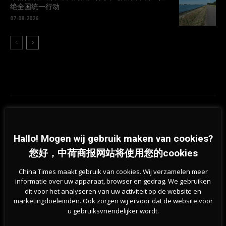
绝全国统一行动
07-08-2026
Previous article
Next article
NS便民新措施！投入六千万欧，
房价降了？荷兰房地产市场开始降
Hallo! Mogen wij gebruik maken van cookies?
小型车站也可以上厕所、买咖啡啦
温！尤其是这些地区…
您好，中荷商报网站将使用您的cookies
相关文章
China Times maakt gebruik van cookies. Wij verzamelen meer
informatie over uw apparaat, browser en gedrag. We gebruiken
dit voor het analyseren van uw activiteit op de website en
marketingdoeleinden. Ook zorgen wij ervoor dat de website voor
u gebruiksvriendelijker wordt.