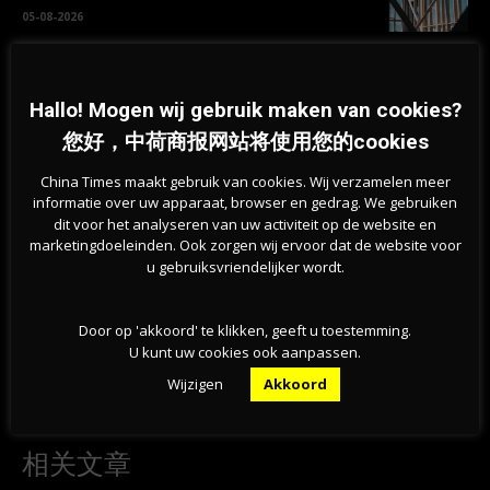
05-08-2026
新版欧元纸币10款候选设计方案公布，欧洲央行邀
请公众参与投票
Hallo! Mogen wij gebruik maken van cookies?
05-08-2026
您好，中荷商报网站将使用您的cookies
China Times maakt gebruik van cookies. Wij verzamelen meer
informatie over uw apparaat, browser en gedrag. We gebruiken
dit voor het analyseren van uw activiteit op de website en
marketingdoeleinden. Ook zorgen wij ervoor dat de website voor
u gebruiksvriendelijker wordt.
Door op 'akkoord' te klikken, geeft u toestemming.
U kunt uw cookies ook aanpassen.
Previous article
Next article
疫情延误救治，去年荷兰数百人因
想提前退休？在荷兰或许可以了
Wijzigen
Akkoord
此死亡
相关文章