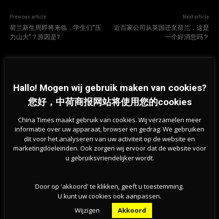
Previous article
Next article
荷兰新生周即将来临，学生们“压
近百家公司从英国迁至荷兰，这是
力山大”？原因是?
一个好消息吗？
相关文章
Hallo! Mogen wij gebruik maken van cookies?
您好，中荷商报网站将使用您的cookies
China Times maakt gebruik van cookies. Wij verzamelen meer
informatie over uw apparaat, browser en gedrag. We gebruiken
dit voor het analyseren van uw activiteit op de website en
marketingdoeleinden. Ook zorgen wij ervoor dat de website voor
u gebruiksvriendelijker wordt.
Door op 'akkoord' te klikken, geeft u toestemming.
U kunt uw cookies ook aanpassen.
CBS数据显示：荷兰企业信心大幅改善，地缘政
Wijzigen
Akkoord