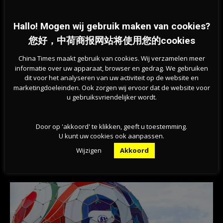
05-08-2026
Hallo! Mogen wij gebruik maken van cookies?
您好，中荷商报网站将使用您的cookies
China Times maakt gebruik van cookies. Wij verzamelen meer
informatie over uw apparaat, browser en gedrag. We gebruiken
dit voor het analyseren van uw activiteit op de website en
marketingdoeleinden. Ook zorgen wij ervoor dat de website voor
u gebruiksvriendelijker wordt.
Previous article
Next article
十分之一的荷兰家庭入不敷出
荷卫生部将口罩售往国外，也不免
Door op 'akkoord' te klikken, geeft u toestemming.
费提供给医院
U kunt uw cookies ook aanpassen.
Wijzigen
Akkoord
相关文章