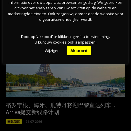
informatie over uw apparaat, browser en gedrag. We gebruiken
底？！
dit voor het analyseren van uw activiteit op de website en
marketingdoeleinden. Ook zorgen wij ervoor dat de website voor
相关文章
u gebruiksvriendelijker wordt.
Door op 'akkoord' te klikken, geeft u toestemming.
U kunt uw cookies ook aanpassen.
Wijzigen
Akkoord
格罗宁根、海牙、鹿特丹将迎巴黎直达列车，
Arriva提交新线路计划
国际新闻
24-07-2026