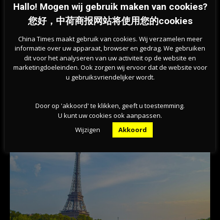
Hallo! Mogen wij gebruik maken van cookies?
您好，中荷商报网站将使用您的cookies
China Times maakt gebruik van cookies. Wij verzamelen meer
informatie over uw apparaat, browser en gedrag. We gebruiken
dit voor het analyseren van uw activiteit op de website en
marketingdoeleinden. Ook zorgen wij ervoor dat de website voor
Previous article
Next article
u gebruiksvriendelijker wordt.
荷兰皇室成员到马斯特里赫特庆祝
俄乌谈判维持僵局，俄外长：取消
国王节！不过皇室支持率下跌
对俄制裁是和谈的一部分
Door op 'akkoord' te klikken, geeft u toestemming.
U kunt uw cookies ook aanpassen.
相关文章
Wijzigen
Akkoord