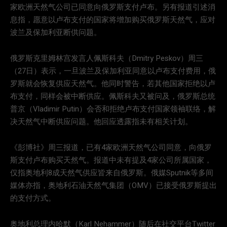
家欧洲天然气公司已同意向俄罗斯支付卢布。另有报道引述消
息指，愿意以卢布支付的国家将增加购买俄罗斯天然气，应对
波兰及保加利亚断供问题。
俄罗斯克里姆林宫发言人佩斯科夫（Dmitry Peskov）周三
（27日）表示，一旦波兰及保加利亚同意以卢布支付费用，俄
罗斯就会恢复供应天然气。他同时警告，若其他国家拒绝以卢
布支付，同样会被中断供应。佩斯科夫又被问及，俄罗斯总统
普京（Vladimir Putin）会否和拒绝卢布支付国家领袖联络，解
决天然气中断供应问题。他回应透露指未有相关计划。
《彭博社》周三报道，已有4家欧洲天然气公司同意，向俄罗
斯支付卢布购买天然气。报道中未有提及4家公司所属国家，
仅指奥地利8成天然气供应皆来自俄罗斯。俄媒Sputnik等多间
媒体亦指，奥地利石油天然气集团（OMV）已接受俄罗斯提出
的支付方式。
奥地利总理内哈默（Karl Nehammer）随后在社交平台Twitter