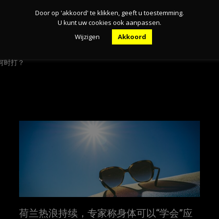
Door op 'akkoord' te klikken, geeft u toestemming.
U kunt uw cookies ook aanpassen.
Wijzigen
Akkoord
何时打？
荷兰热浪持续，专家称身体可以“学会”应