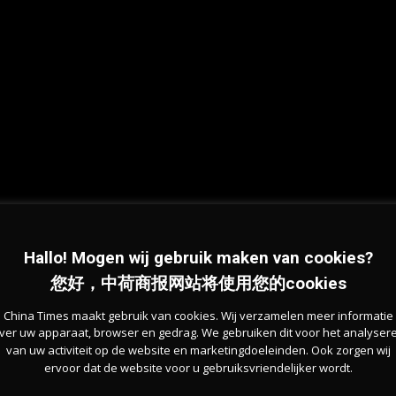
Hallo! Mogen wij gebruik maken van cookies?
您好，中荷商报网站将使用您的cookies
China Times maakt gebruik van cookies. Wij verzamelen meer informatie
ver uw apparaat, browser en gedrag. We gebruiken dit voor het analyser
van uw activiteit op de website en marketingdoeleinden. Ook zorgen wij
ervoor dat de website voor u gebruiksvriendelijker wordt.