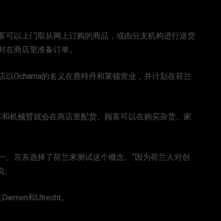
客可以上门取从网上订购的商品，或由分支机构进行送货
时在商店里准备订单。
以Ochama的名义在鹿特丹和莱顿营业，并计划在荷兰
驶车和机械臂就会在商店里配货。顾客可以在购买杂货、家
一。京东选择了荷兰来测试这个概念。“因为荷兰人对创
r说。
men和Utrecht。