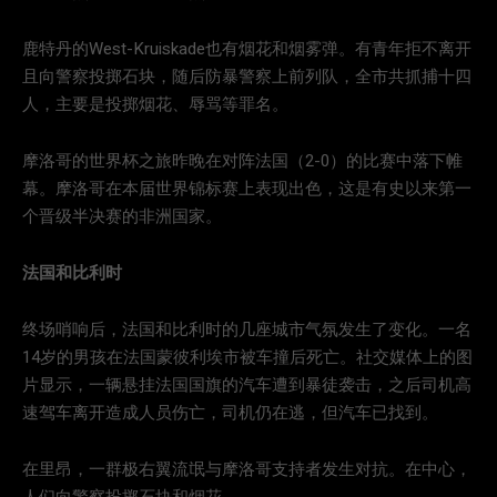
鹿特丹的West-Kruiskade也有烟花和烟雾弹。有青年拒不离开
且向警察投掷石块，随后防暴警察上前列队，全市共抓捕十四
人，主要是投掷烟花、辱骂等罪名。
摩洛哥的世界杯之旅昨晚在对阵法国（2-0）的比赛中落下帷
幕。摩洛哥在本届世界锦标赛上表现出色，这是有史以来第一
个晋级半决赛的非洲国家。
法国和比利时
终场哨响后，法国和比利时的几座城市气氛发生了变化。一名
14岁的男孩在法国蒙彼利埃市被车撞后死亡。社交媒体上的图
片显示，一辆悬挂法国国旗的汽车遭到暴徒袭击，之后司机高
速驾车离开造成人员伤亡，司机仍在逃，但汽车已找到。
在里昂，一群极右翼流氓与摩洛哥支持者发生对抗。在中心，