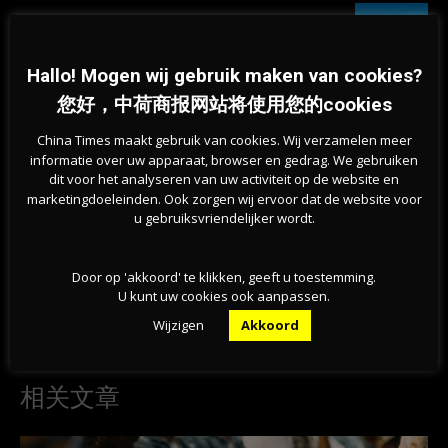
旱情持续加剧，莱茵河洛比特水位创新低，荷兰拒
绝全国统一行动
07-08-2026
Hallo! Mogen wij gebruik maken van cookies?
您好，中荷商报网站将使用您的cookies
China Times maakt gebruik van cookies. Wij verzamelen meer
informatie over uw apparaat, browser en gedrag. We gebruiken
dit voor het analyseren van uw activiteit op de website en
marketingdoeleinden. Ook zorgen wij ervoor dat de website voor
u gebruiksvriendelijker wordt.
Door op 'akkoord' te klikken, geeft u toestemming.
Previous article
Next article
U kunt uw cookies ook aanpassen.
加薪吗？荷兰雇主：不应增加工资
也没有那么冷：Buienradar报告
推高通胀 VS 工会：他们在撒谎！
称，由于故障，布拉班特省今日气
Wijzigen
Akkoord
温显示为-70度
相关文章