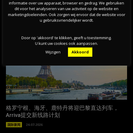
informatie over uw apparaat, browser en gedrag. We gebruiken
情不减
dit voor het analyseren van uw activiteit op de website en
marketingdoeleinden. Ook zorgen wij ervoor dat de website voor
相关文章
u gebruiksvriendelijker wordt.
Door op 'akkoord' te klikken, geeft u toestemming.
U kunt uw cookies ook aanpassen.
Wijzigen
Akkoord
格罗宁根、海牙、鹿特丹将迎巴黎直达列车，
Arriva提交新线路计划
国际新闻
24-07-2026