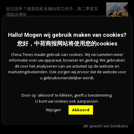
挺过战争？能源危机未撼动荷兰经济，第二季度实
现稳步增长
07-08-2026
Hallo! Mogen wij gebruik maken van cookies?
旱情持续加剧，莱茵河洛比特水位创新低，荷兰拒
您好，中荷商报网站将使用您的cookies
绝全国统一行动
07-08-2026
China Times maakt gebruik van cookies. Wij verzamelen meer
informatie over uw apparaat, browser en gedrag. We gebruiken
dit voor het analyseren van uw activiteit op de website en
marketingdoeleinden. Ook zorgen wij ervoor dat de website voor
u gebruiksvriendelijker wordt.
Door op 'akkoord' te klikken, geeft u toestemming.
U kunt uw cookies ook aanpassen.
Wijzigen
Akkoord
Previous article
Next article
荷兰科技行业发展竟然滞后了？
Bij Shanghai Garden heeft
elk gerecht een betekenis