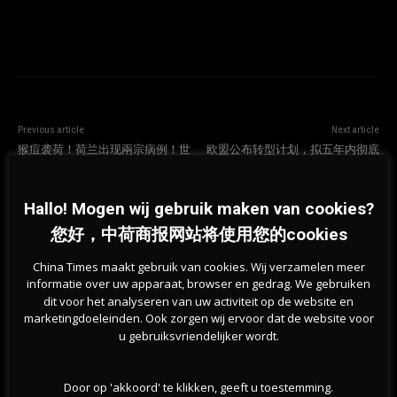
Previous article
Next article
猴痘袭荷！荷兰出现兩宗病例！世
欧盟公布转型计划，拟五年内彻底
卫：夏季群众活动增加或致传播
摆脱俄能源
Hallo! Mogen wij gebruik maken van cookies?
相关文章
您好，中荷商报网站将使用您的cookies
China Times maakt gebruik van cookies. Wij verzamelen meer
informatie over uw apparaat, browser en gedrag. We gebruiken
dit voor het analyseren van uw activiteit op de website en
marketingdoeleinden. Ook zorgen wij ervoor dat de website voor
u gebruiksvriendelijker wordt.
Door op 'akkoord' te klikken, geeft u toestemming.