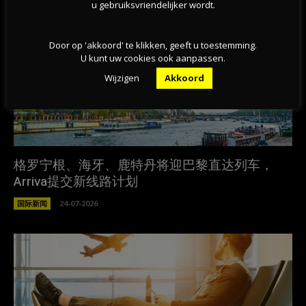
u gebruiksvriendelijker wordt.
Door op 'akkoord' te klikken, geeft u toestemming.
U kunt uw cookies ook aanpassen.
Wijzigen
Akkoord
格罗宁根、海牙、鹿特丹将迎巴黎直达列车，
Arriva提交新线路计划
国际新闻
24-07-2026