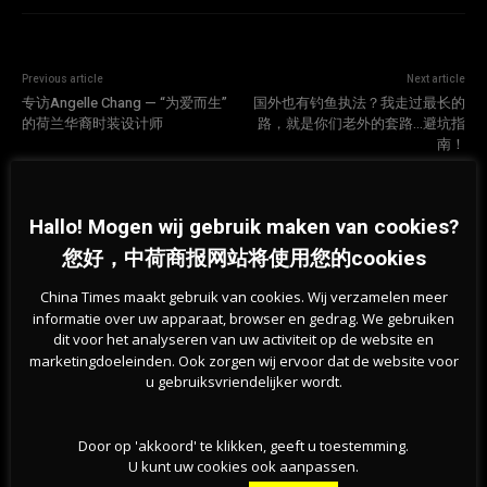
Previous article
Next article
专访Angelle Chang — “为爱而生”
国外也有钓鱼执法？我走过最长的
的荷兰华裔时装设计师
路，就是你们老外的套路…避坑指
南！
相关文章
Hallo! Mogen wij gebruik maken van cookies?
您好，中荷商报网站将使用您的cookies
China Times maakt gebruik van cookies. Wij verzamelen meer
informatie over uw apparaat, browser en gedrag. We gebruiken
dit voor het analyseren van uw activiteit op de website en
marketingdoeleinden. Ook zorgen wij ervoor dat de website voor
u gebruiksvriendelijker wordt.
Door op 'akkoord' te klikken, geeft u toestemming.
U kunt uw cookies ook aanpassen.