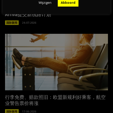
Wijzigen
Akkoord
格罗宁根、海牙、鹿特丹将迎巴黎直达列车，
Arriva提交新线路计划
国际新闻
24-07-2026
行李免费、赔款照旧：欧盟新规利好乘客，航空
业警告票价将涨
国际新闻
17-06-2026