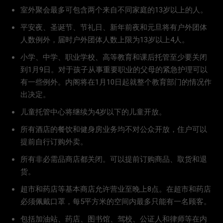
室外聚会最多可包含两个来自不同家庭的13岁以上的人。
平安夜、圣诞节、节礼日、新年前夜和元旦将有户外团体
人数例外，届时户外团体人数上限为13岁以上4人。
小学、中学、职业学校、高等教育和课后托管至少要关闭
到1月9日。对于孩子从事重要职业的父母的紧急护理可以
有一些例外。内阁将在1月10日起就整个教育部门的情况作
出决定。
儿童托管中心将继续为4岁以下的儿童开放。
所有酒店的餐饮和健身房业务均不对公众开放，住户可以
提前自行订购外卖。
所有非必需品商店都关闭。可以提前订购商品、取货和退
货。
超市和药店等基本商店允许营业至晚上8点。在超市和药店
必须佩戴口罩，每5平方米的空间内最多只能有一名顾客。
包括加油站、药店、图书馆、驾校、公证人和律师等在内