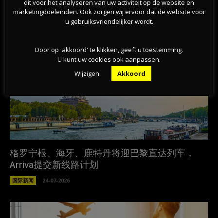
dit voor het analyseren van uw activiteit op de website en
相关文章
marketingdoeleinden. Ook zorgen wij ervoor dat de website voor
u gebruiksvriendelijker wordt.
Door op 'akkoord' te klikken, geeft u toestemming.
U kunt uw cookies ook aanpassen.
Wijzigen
Akkoord
格罗宁根、海牙、鹿特丹将迎巴黎直达列车，
Arriva提交新线路计划
国际新闻
24-07-2026