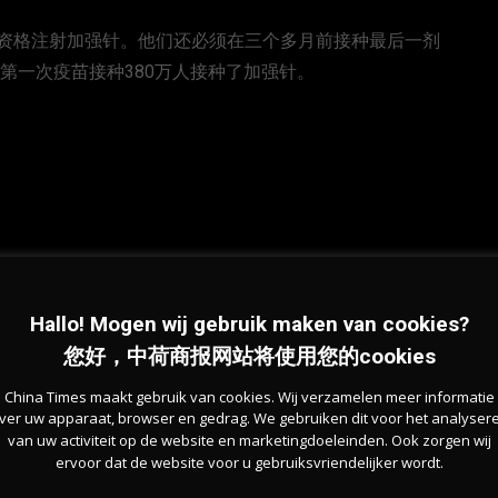
资格注射加强针。他们还必须在三个多月前接种最后一剂
的第一次疫苗接种380万人接种了加强针。
Hallo! Mogen wij gebruik maken van cookies?
您好，中荷商报网站将使用您的cookies
China Times maakt gebruik van cookies. Wij verzamelen meer informatie
ver uw apparaat, browser en gedrag. We gebruiken dit voor het analyser
van uw activiteit op de website en marketingdoeleinden. Ook zorgen wij
ervoor dat de website voor u gebruiksvriendelijker wordt.