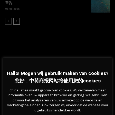
警告
05-08-2026
Previous article
Next article
大量荷兰人涌向比利时过圣诞
荷兰有超过17000人出现疫苗副作
Hallo! Mogen wij gebruik maken van cookies?
用
您好，中荷商报网站将使用您的cookies
相关文章
China Times maakt gebruik van cookies. Wij verzamelen meer
informatie over uw apparaat, browser en gedrag. We gebruiken
dit voor het analyseren van uw activiteit op de website en
marketingdoeleinden. Ook zorgen wij ervoor dat de website voor
u gebruiksvriendelijker wordt.