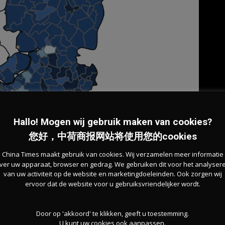
Hallo! Mogen wij gebruik maken van cookies?
您好，中荷商报网站将使用您的cookies
China Times maakt gebruik van cookies. Wij verzamelen meer informatie
ver uw apparaat, browser en gedrag. We gebruiken dit voor het analyser
van uw activiteit op de website en marketingdoeleinden. Ook zorgen wij
ervoor dat de website voor u gebruiksvriendelijker wordt.
Door op 'akkoord' te klikken, geeft u toestemming.
U kunt uw cookies ook aanpassen.