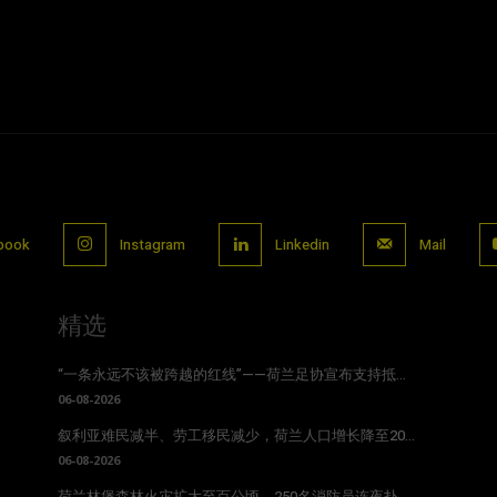
book
Instagram
Linkedin
Mail
精选
“一条永远不该被跨越的红线”——荷兰足协宣布支持抵...
06-08-2026
叙利亚难民减半、劳工移民减少，荷兰人口增长降至20...
06-08-2026
荷兰林堡森林火灾扩大至百公顷，250名消防员连夜扑...