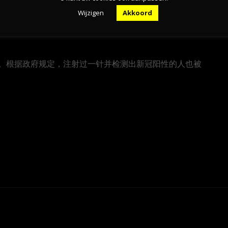
Wijzigen
Akkoord
及以上的人都有资格注射新冠疫苗。同时，大约40%的
。根据政府规定，注射过一针并检测出新冠阳性的人也被