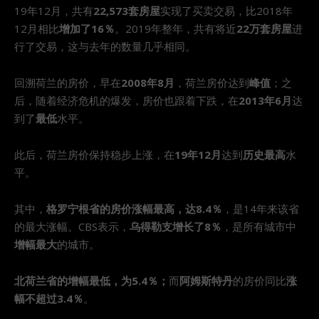
19年12月，共有
22,573套房屋
实现了买卖交易，比2018年
12月相比
增加了16％
。2019年整年，共有将近
22万套房屋
进
行了交易，这与去年的数量几乎相同。
回溯荷兰的房价，早在
2008年8月
，荷兰房价达到
峰值
；之
后，随着经济危机的爆发，房价也跟着下跌，在
2013年6月
达
到了
最低
水平。
此后，荷兰房价保持稳步上涨，在
19年12月
达到
历史最高
水
平。
其中，
格罗宁根省的房价涨幅最高，达8.4％
，是14年来该省
的最大涨幅。CBS表示，
乌得勒支增长了8％
，是所有城市中
增幅最大
的城市。
北荷兰省的增幅最低，为5.4％；
而
阿姆斯特丹
的房价同比
涨
幅不超过3.4％
。