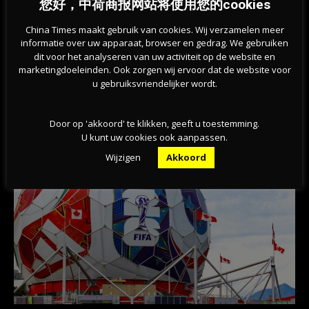
您好，中荷商报网站将使用您的cookies
China Times maakt gebruik van cookies. Wij verzamelen meer
informatie over uw apparaat, browser en gedrag. We gebruiken
dit voor het analyseren van uw activiteit op de website en
Previous article
Next article
marketingdoeleinden. Ook zorgen wij ervoor dat de website voor
荷兰学生贷款加剧机会不平等
荷兰考虑取消针对企业的财务支持
u gebruiksvriendelijker wordt.
相关文章
Door op 'akkoord' te klikken, geeft u toestemming.
U kunt uw cookies ook aanpassen.
Wijzigen
Akkoord