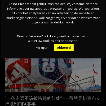
China Times maakt gebruik van cookies. Wij verzamelen meer
Previous article
Next article
informatie over uw apparaat, browser en gedrag. We gebruiken
疑与沙门氏菌感染有关 欧洲6国包
蜂蜜内含有“伟哥”，荷兰所有商店
dit voor het analyseren van uw activiteit op de website en
括荷兰回收健达奇趣蛋
撤下涉事品牌
marketingdoeleinden. Ook zorgen wij ervoor dat de website voor
u gebruiksvriendelijker wordt.
相关文章
Door op 'akkoord' te klikken, geeft u toestemming.
U kunt uw cookies ook aanpassen.
Wijzigen
Akkoord
“一条永远不该被跨越的红线”——荷兰足协宣布支
持抵制FIFA赛事