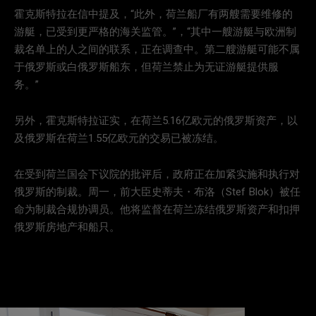
霍克斯特拉在信中提及，“此外，荷兰船厂有两艘需要维修的
游艇，已受到更严格的海关监管。”，“其中一艘游艇与欧洲制
裁名单上的人之间的联系，正在调查中。第二艘游艇可能不属
于俄罗斯或白俄罗斯船东，但荷兰禁止为无证游艇提供服
务。”
另外，霍克斯特拉证实，在荷兰5.16亿欧元的俄罗斯资产，以
及俄罗斯在荷兰1.55亿欧元的交易已被冻结。
在受到荷兰国会下议院的批评后，政府正在加紧实施和执行对
俄罗斯的制裁。周一，前大臣史蒂夫・布洛（Stef Blok）被任
命为制裁合规协调员。他将监督在荷兰冻结俄罗斯资产和扣押
俄罗斯房地产和船只。