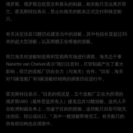
俄罗斯、俄罗斯总统普京和寡头的制裁，相关船只无法离开荷
兰。霍克斯特拉表示，禁止向相关的船东正式交付和移交船
只。
有关决定涉及12艘仍在建造当中的游艇，其中包括长度超过35
米的超大型游艇，以及两艘正在维修的游艇。
荷兰海关对游艇制造商和贸易商市场进行调查。海关总干事
Nanette van Chelven表示“我们注意到，尽管制裁产生了重大
影响，荷兰的造船厂仍在全力（与海关）合作。”目前，海关
对15家造船厂和5家游艇经销商的调查仍在进行中。
霍克斯特拉表示，“目前的情况是，五个造船厂正在为所谓的
俄罗斯UBO（最终受益所有人）建造总共12艘游艇。这些人不
在欧洲制裁名单上，但鉴于目前的措施，这些船只目前可能无
法供应、转让或出口。” 其中一艘游艇即将完工。有关船只的
所有权结构也在调查中。