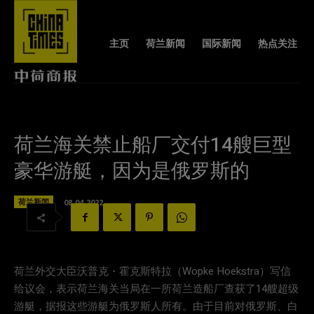
主页
荷兰新闻
国际新闻
热点关注
荷兰海关禁止船厂交付14艘巨型
豪华游艇，因为是俄罗斯的
荷兰新闻
08-04-2022
荷兰外交大臣沃普克・霍克斯特拉（Wopke Hoekstra）写信
给议会，表示荷兰海关当局在一所荷兰造船厂查获了14艘超级
游艇，据报这些游艇为俄罗斯人所有。由于目前对俄罗斯、白