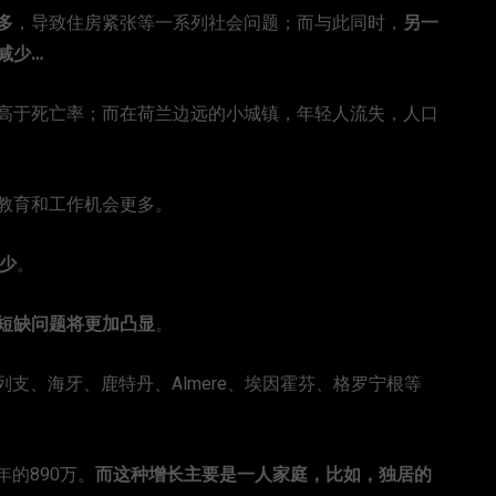
多
，导致住房紧张等一系列社会问题；而与此同时，
另一
减少…
高于死亡率；而在荷兰边远的小城镇，年轻人流失，人口
教育和工作机会更多。
减少
。
短缺问题将更加凸显
。
列支、海牙、鹿特丹、Almere、埃因霍芬、格罗宁根等
年的890万。
而这种增长主要是一人家庭，比如，独居的