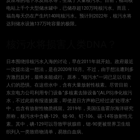
反应堆的地下水及雨水等，生成了大量核污水。目前，福岛核
电站上千个大型储水罐中，已储存超120万吨核污水。而且，
福岛每天仍在产生约140吨核污水。预计到2022年，核污水将
达到储水设施137万吨容量的极限。
核污水将损害人类DNA？
日本围绕排核污水入海的讨论，早在2011年就开始。政府最近
一次提出这一想法，是在2020年10月。不过，由于想法遭到多
方激烈反对，最终未能成行。原本，“核污水”一词已足以引发
人们的恐惧。在这些水中，含有大量放射性核素。尽管目前，
东京电力公司利用专门设备“多核素去除设备”(ALPS)净化核污
水，不过此前有报道披露，即使是日方声称已经过滤“处理水”
中，也含有放射性物质残留。2019年，美国伍兹霍尔海洋研究
所称，核污水中含碘-129、锶-90、钌-106、碳-14等放射性元
素。其中，碘-129可以导致甲状腺癌，锶-90更被世界卫生组
织列入一类致癌物清单，易致白血病。