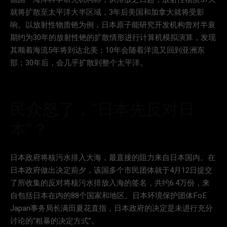
就将扩散至太平洋大半区域，3年后美国和加拿大就将受影
响。以放射性物质铯为例，日本原子能研究开发机构曾对半衰
期约为30年的放射性铯的扩散情形进行计算机模拟演算，发现
其顺着海流5年将到达北美；10年会随着洋流又回到亚洲东
部；30年后，会几乎扩散到整个太平洋。
民众怒了，“日本先反对日
本”？
日本政府将核污水排入大海，最直接的阻力来自日本国内。在
日本政府做出决定前夕，该国多个市民团体就于4月12日提交
了所收集的反对将核污水排放入海的签名，共约6.4万份，来
自包括日本在内的88个国家和地区。日本环境保护团体FoE
Japan事务局长满田夏花直指，日本政府的决定是未进行充分
讨论的“粗暴的决定方式”。