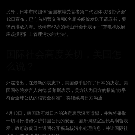
另外，日本市民团体“全国核爆受害者第二代团体联络协议会”
12日宣布，已向首相菅义伟和6名相关阁僚发送了请愿书，要
求勿排放入海。长崎市62岁的崎山升会长表示：“东电和政府
应该摸索陆上管理污水的方法”。
国际社会高度关切，美国怎
么说？
外媒指出，在最新的表态中，美国似乎默许了日本的决定。美
国国务院发言人内德·普莱斯表示，美方认为日方的措施“似乎
符合全球公认的核安全标准”，将继续与日方沟通。
4月13日，韩国政府就日本的决定表示深表遗憾，并称将采取
一切可行措施保护韩国公民的安全。国务调整室室长具润哲表
示，政府敦促日本透明公开福岛核污水处理信息，并让国际社