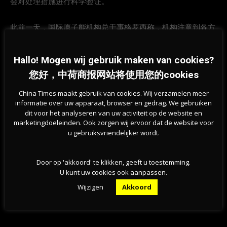
会对处理措施进行科学验证。
此前一天，国际原子能机构总干事格罗西称，机构注意到各方
对此事的关切，理解此事正受到全球关注，愿以公正、客观、
科学的方式，推进机构对此的评估和监督工作。国际绿色和平
Hallo! Mogen wij gebruik maken van cookies?
组织总干事詹妮弗·摩根发表声明称，日本政府和东京电力以为
您好，中荷商报网站将使用您的cookies
可将向太平洋排放核污水“合理化”，这是“非常可怕的事情”。
日本政府的决定，有违联合国海洋法公约规定的法律义务。
China Times maakt gebruik van cookies. Wij verzamelen meer
informatie over uw apparaat, browser en gedrag. We gebruiken
dit voor het analyseren van uw activiteit op de website en
4月9日、12日和13日，中国外交部三次回应日本核污水排海问
marketingdoeleinden. Ook zorgen wij ervoor dat de website voor
题。在13日的最新表态中，外交部发言人表示，日方在未穷尽
u gebruiksvriendelijker wordt.
安全处置手段的情况下，不顾国内外质疑和反对，未经与周边
国家和国际社会充分协商，单方面决定以排海方式处置福岛核
Door op 'akkoord' te klikken, geeft u toestemming.
电站事故核废水，这种做法极其不负责任，将严重损害国际公
U kunt uw cookies ook aanpassen.
共健康安全和周边国家人民切身利益。同时，中方指出，将继
Wijzigen
Akkoord
续同国际社会一道密切关注事态发展，并保留作出进一步反应
的权利。