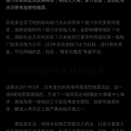
核污水在经处理及稀释后，将排入大海。多方质疑，这些处理
水仍带有放射性物质。
目前多达百万吨的福岛核污水从何而来？核污水究竟有何危
害，海鲜还能吃吗？核污水排放入海，会影响哪些地区？对
此，国际社会又作何反应？日本政府已要求经营福岛第一核电
厂的东京电力公司，以2年后排放核污水为目标，进行相关准
备。可以明确的是，自此，“潘多拉魔盒”将被开启。
120万吨核污水从何而来？
这要从2011年3月，日本发生的东海岸最强烈地震说起。这一
场9级地震震感强烈，引发了一场浪高达4层楼的大海啸冲上海
岸，致福岛第一核电站三个反应堆发生熔毁、放射性物质外
泄，酿成人类历史上最严重的核灾难之一。
事故发生后，持续冷却堆芯而新注入的水、以及大量渗入