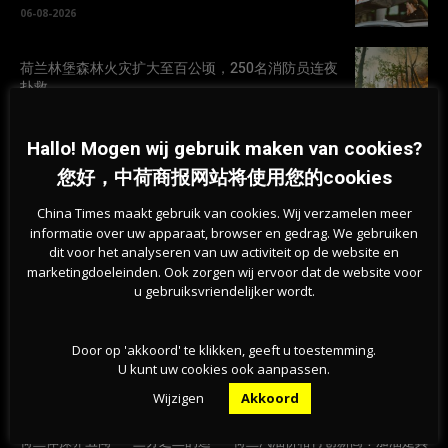
06-08-2026
荷兰林堡森林火灾扩大至百公顷，250名消防员连夜
扑救
06-08-2026
Hallo! Mogen wij gebruik maken van cookies?
荷兰天然泳区水质恶化，超百处游泳地点发布健康
您好，中荷商报网站将使用您的cookies
警告
05-08-2026
China Times maakt gebruik van cookies. Wij verzamelen meer
informatie over uw apparaat, browser en gedrag. We gebruiken
dit voor het analyseren van uw activiteit op de website en
marketingdoeleinden. Ook zorgen wij ervoor dat de website voor
u gebruiksvriendelijker wordt.
Door op 'akkoord' te klikken, geeft u toestemming.
U kunt uw cookies ook aanpassen.
Wijzigen
Akkoord
Previous article
Next article
荷兰体操界丑闻——三分之二的运
荷兰汽油价格再创新高！加油是真