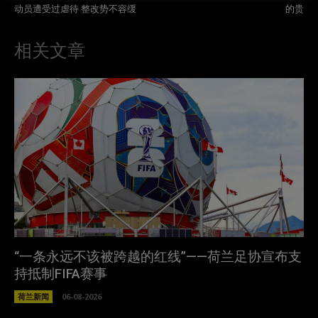
动员遭受过虐待 整改势不容缓
的贵
相关文章
“一条永远不该被跨越的红线”——荷兰足协宣布支
持抵制FIFA赛事
荷兰新闻
06-08-2026