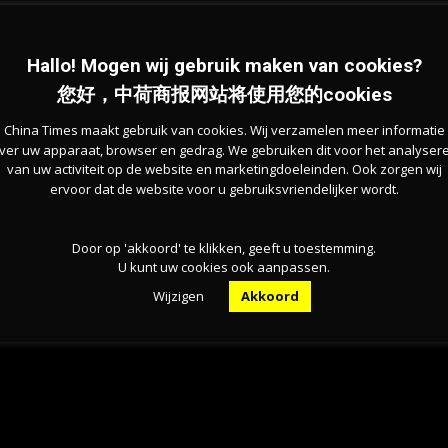
作人员的安全性，以及提高执法效率。
Hallo! Mogen wij gebruik maken van cookies?
同事们越来越频繁地遭遇受伤和暴力事件。”
您好，中荷商报网站将使用您的cookies
China Times maakt gebruik van cookies. Wij verzamelen meer informatie
现实情况迫使公司重新考虑这一措施。
ver uw apparaat, browser en gedrag. We gebruiken dit voor het analyser
van uw activiteit op de website en marketingdoeleinden. Ook zorgen wij
ervoor dat de website voor u gebruiksvriendelijker wordt.
续推广。
Door op 'akkoord' te klikken, geeft u toestemming.
U kunt uw cookies ook aanpassen.
Wijzigen
Akkoord