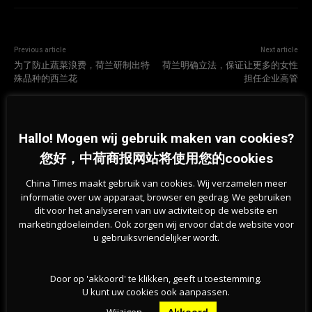
Previous article
Next article
为了防止蔬菜浪费，荷兰研制出特
荷兰明确立法，保证让更多的女性
殊品种的西兰花
担任企业高管
相关文章
Hallo! Mogen wij gebruik maken van cookies?
您好，中荷商报网站将使用您的cookies
China Times maakt gebruik van cookies. Wij verzamelen meer
informatie over uw apparaat, browser en gedrag. We gebruiken
dit voor het analyseren van uw activiteit op de website en
marketingdoeleinden. Ook zorgen wij ervoor dat de website voor
u gebruiksvriendelijker wordt.
Door op 'akkoord' te klikken, geeft u toestemming.
U kunt uw cookies ook aanpassen.