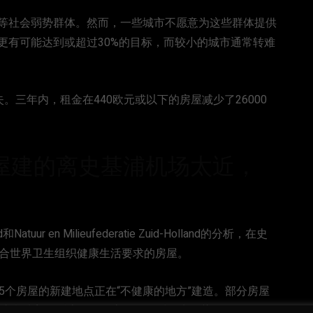
等社会弱势群体。然而，一些城市不愿意为这些群体提供
更有可能达到或超过30%的目标，而较小的城市通常转难
。三年内，租金在440欧元或以下的房屋减少了26000
。
屋建的离史基浦机场太近，
d和Natuur en Milieufederatie Zuid-Holland的分析，在史
符合世界卫生组织健康生活要求的房屋。
5个房屋的新建地点正在“不健康的地方”建造。部分房屋
指这意味着日后房屋的住客需要面对噪音污染的问题。