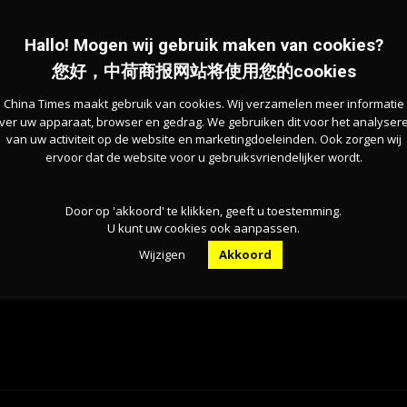
Hallo! Mogen wij gebruik maken van cookies?
rman）说，“市政当局不是国家政府，它们不负责航空政策。
您好，中荷商报网站将使用您的cookies
负责。”
China Times maakt gebruik van cookies. Wij verzamelen meer informatie
荷兰国家公共卫生与环境研究院（RIVM）证实了该指
ver uw apparaat, browser en gedrag. We gebruiken dit voor het analyser
van uw activiteit op de website en marketingdoeleinden. Ook zorgen wij
ervoor dat de website voor u gebruiksvriendelijker wordt.
机起降的噪音污染。
Door op 'akkoord' te klikken, geeft u toestemming.
U kunt uw cookies ook aanpassen.
Wijzigen
Akkoord