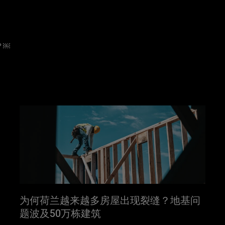
？￼
为何荷兰越来越多房屋出现裂缝？地基问
题波及50万栋建筑