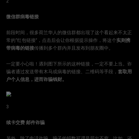
2
微信群病毒链接
前段时间，很多荷兰华人的微信群都出现了这个看起来不太正
常的“红包链接”，点击后会让你根据提示操作，将这个
实则携
带病毒的链接
传播到多个群内并且发布到朋友圈中。
一定要小心啦！遇到图下所示的这种链接，一定不要上当。诈
骗者通过发送带有木马或病毒的链接、二维码等手段，
套取用
户个人信息，进而诈骗钱财。
3
续卡交费 邮件诈骗
另外，除了电话诈骗，骗子的招数可谓是层出不穷。比如，还