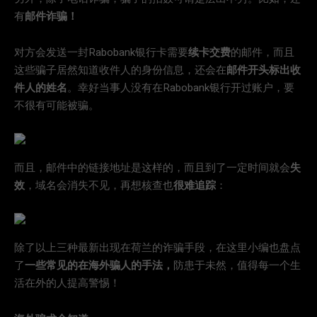
有
邮件诈骗！
对方会发送一封Rabobank银行卡需要
续卡交费
的邮件，而且
这些骗子居然知道收件人的身份信息，还会在
邮件开头标出收
件人的姓名
。幸好当事人没有在Rabobank银行开过账户，要
不很有可能被骗。
而且，邮件中的链接地址是这样的，而且到了一定时间就会
失
效
，域名会消失不见，再想核查也
很难追踪
：
除了以上三种最新出现在荷兰的诈骗手段，在这里小编也盘点
了
一些常见的在海外骗人的手法，
防患于未然，值得每一个生
活在外的人提高警惕！