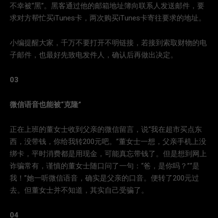
不幸被“黑”。黑客通过他的邮箱地址簿向联系人发送邮件，要
求对方帮忙买iTunes卡，两次购买iTunes卡寄往要求的地址。
小编提醒大家，千万不要打开不明链接，若接到索取财物的电
子邮件，也最好先致电发件人，确认后再做出决定。
03
微信语音也能被“克隆”
正在上班的董女士收到父亲的微信留言，说“我在超市买点东
西，没带钱，你给我转200元吧。”董女士一想，父亲手机上没
绑卡，平时消费都是用现金，可能真忘带钱了。但是想到网上
诈骗常有，谨慎的董女士随口问了一句：“爸，是你吗？”“是
我！”她一听微信语音，确实是父亲的口音。便转了200元过
去。但董女士并不知道，其实自己受骗了。
04