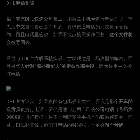
DHL电信诈骗
骗子
冒充DHL快递公司员工
，用
荷兰手机号
进行电话诈骗。首
先用
中文
自称自己是DHL的，要求接通电话的人按提示音操
作。而且电话里会说，如果不快点按照操作回复，
这个文件将
会被寄回去
。
经过与DHL官方联系核实后，才发现这是一场典型的骗术。而
且是
华人针对“海外新华人”的新型诈骗手段
，因为是用中文拨
打电话。
DHL官方证实，如果真的有包裹或者文件，要么是那个
开车的
送货员
负责打电话，要么是他们会用自己的
公司电话（号码为
08088
）进行拨打；是不会用随意的手机号码联系顾客的。而
且，DHL补充说，他们打电话的时候呢，一定会
报个号码
。