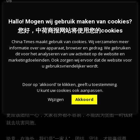
06
保姆盗窃雇主家现金及首饰
Hallo! Mogen wij gebruik maken van cookies?
您好，中荷商报网站将使用您的cookies
很多在海外的华侨华人们一定都雇佣过私人保姆，但是并不能
天天看着保姆在干什么，此前就有保姆趁雇主不在家将雇主的
China Times maakt gebruik van cookies. Wij verzamelen meer
首饰及钱财据为己有的先例，还希望在用人时一定要查好底
informatie over uw apparaat, browser en gedrag. We gebruiken
dit voor het analyseren van uw activiteit op de website en
细。找可靠地保姆。
marketingdoeleinden. Ook zorgen wij ervoor dat de website voor
u gebruiksvriendelijker wordt.
小编总结
Door op 'akkoord' te klikken, geeft u toestemming.
U kunt uw cookies ook aanpassen.
纵使诈骗手段千万种，只要你不去贪小便宜，就不会吃大亏。
Wijzigen
Akkoord
在此，小编还要叮嘱在海外的华侨华人们，作为小群体，我们
更应该团结一心，大家在外都不容易，不能因为贪图一时钱财
就去坑害同胞。
毕竟，在海外，我们是“一家人”，团结、守法，才能赢得尊