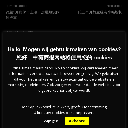
Previous article
Next article
荷兰5月房价再上涨！房屋短缺问
前三个月荷兰经济小幅增长
题严重
相关文章
Hallo! Mogen wij gebruik maken van cookies?
您好，中荷商报网站将使用您的cookies
China Times maakt gebruik van cookies. Wij verzamelen meer
informatie over uw apparaat, browser en gedrag. We gebruiken
dit voor het analyseren van uw activiteit op de website en
marketingdoeleinden. Ook zorgen wij ervoor dat de website voor
u gebruiksvriendelijker wordt.
Door op 'akkoord' te klikken, geeft u toestemming.
U kunt uw cookies ook aanpassen.
格罗宁根、海牙、鹿特丹将迎巴黎直达列车，
Wijzigen
Akkoord
Arriva提交新线路计划