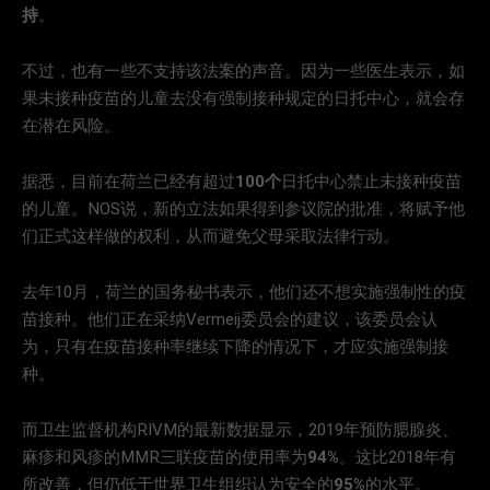
持
。
不过，也有一些不支持该法案的声音。因为一些医生表示，如
果未接种疫苗的儿童去没有强制接种规定的日托中心，就会存
在潜在风险。
据悉，目前在荷兰已经有超过
100个
日托中心禁止未接种疫苗
的儿童。NOS说，新的立法如果得到参议院的批准，将赋予他
们正式这样做的权利，从而避免父母采取法律行动。
去年10月，荷兰的国务秘书表示，他们还不想实施强制性的疫
苗接种。他们正在采纳Vermeij委员会的建议，该委员会认
为，只有在疫苗接种率继续下降的情况下，才应实施强制接
种。
而卫生监督机构RIVM的最新数据显示，2019年预防腮腺炎、
麻疹和风疹的MMR三联疫苗的使用率为
94%
。这比2018年有
所改善，但仍低于世界卫生组织认为安全的
95%
的水平。