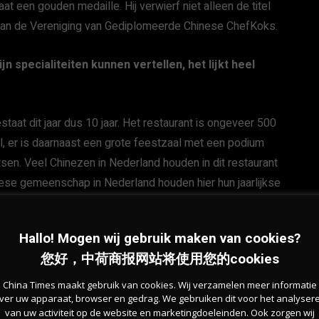
 een gouden medaille. Hij verwierf niet alleen de titel
r van de Vereniging van Gediplomeerde Chinese ChefKoks.
 specialiteiten kunnen vertellen, het lijkt heel
aat dit jaar dus 10 jaar. Het restaurant is ongeveer 500
al, er is daarnaast een grote feestzaal met een podium
tsen. Veel Chinezen in Nederland houden in dit restaurant
nese gemeenschap in Nederland houden hier hun jaarlijkse
drijven verwelkomen hier hun delegaties. Laat me
Hallo! Mogen wij gebruik maken van cookies?
您好，中荷商报网站将使用您的cookies
China Times maakt gebruik van cookies. Wij verzamelen meer informatie
ver uw apparaat, browser en gedrag. We gebruiken dit voor het analyser
van uw activiteit op de website en marketingdoeleinden. Ook zorgen wij